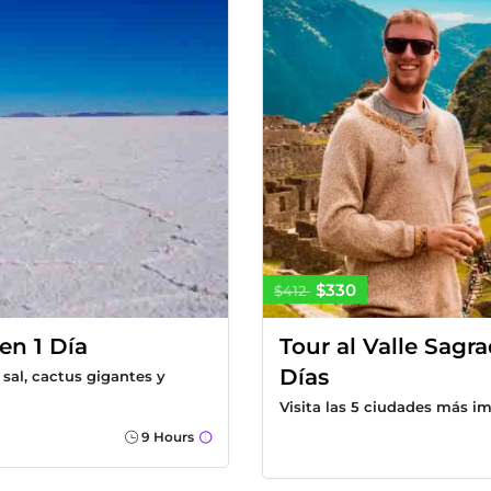
$330
$412
en 1 Día
Tour al Valle Sagr
Días
 sal, cactus gigantes y
Visita las 5 ciudades más i
9 Hours