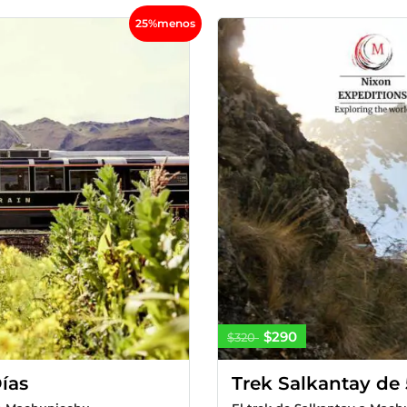
25%menos
$290
$320
ías
Trek Salkantay de