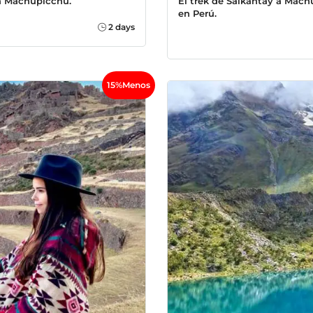
 a Machupicchu.
El trek de Salkantay a Mach
en Perú.
2 days
15%Menos