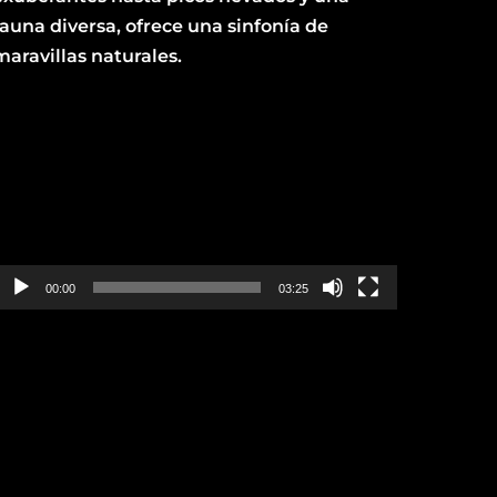
fauna diversa, ofrece una sinfonía de
maravillas naturales.
Reproductor
de
vídeo
00:00
03:25